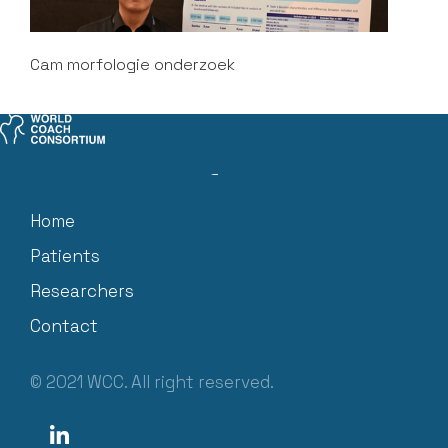
Cam morfologie onderzoek
worldcoachconsortium@erasmusmc.nl
Home
Patients
Researchers
Contact
© 2021 WCC. All right reserved.